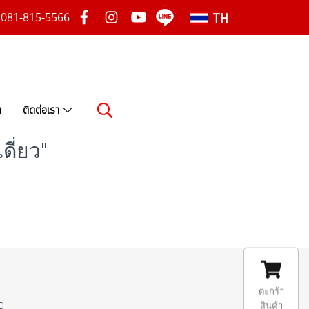
TH
081-815-5566
า
ติดต่อเรา
ี่ยว"
ตะกร้า
0
สินค้า