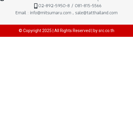
02-892-5950-8 / 081-815-5566
Email : info@mitsumaru.com , sale@tatthailand.com
© Copyright 2025 | All Rights Reserved | by src.co.th