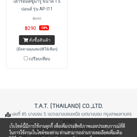
เตารีดมิตซูมารู ขนาด 1.5
ปอนด์ รุ่น AP-I11
฿690
฿290
-58%
สั่งซื้อสินค้า
(มีหลายคุณสมบัติให้เลือก)
เปรียบเทียบ
T.A.T. (THAILAND) CO.,LTD.
เลขที่ 85 บางบอน 5 แขวงบางบอนเหนือ
เขตบางบอน กรุงเทพมหานคร
10150
เว็บไซต์นี้มีการใช้งานคุกกี้ เพื่อเพิ่มประสิทธิภาพและประสบการณ์ที่ดี
02-892-5950-8 / 081-815-5566
ในการใช้งานเว็บไซต์ของท่าน ท่านสามารถอ่านรายละเอียดเพิ่มเติม
Email : info@mitsumaru.com , sale@tatthailand.com