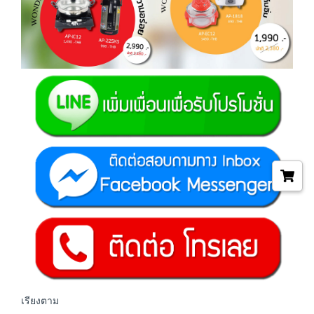
เรียงตาม