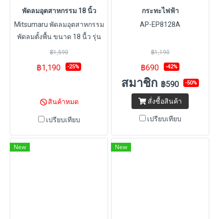
พัดลมอุตสาหกรรม 18 นิ้ว
กระทะไฟฟ้า
Mitsumaru พัดลมอุตสาหกรรม
AP-EP8128A
พัดลมตั้งพื้น ขนาด 18 นื้ว รุ่น
SF18G / รับประกัน 2 ปี พร้อมมี
฿1,590
฿1,190
มอก.
฿1,190
฿690
-25%
-42%
สมาชิก
฿590
-50%
สั่งซื้อสินค้า
สินค้าหมด
เปรียบเทียบ
เปรียบเทียบ
New
New