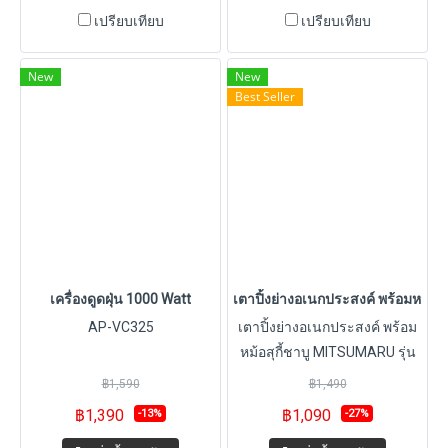
HB2015 เครื่องปั่นผลไม้พลังสูง-
เปรียบเทียบ
เปรียบเทียบ
ขนาดความจุ 2 ลิตร ปรับ
ความเร็วรอบได้ 28,000 รอบต่อ
New
New
นาที - โถปั่นพลาสติกหนาแข็ง
Best Seller
แรงอย่างดี ใบมีด
เหล็กกล้าไม่เป็นสนิม 2 ชั้น 6
แฉก - เฟืองปั่นสแตนเลส 304
เกรดเชิงพาณิชย์ - มี Safety
thermal fuse ตัดไฟทันทีเมื่อ
มอเตอร์อุณหภูมิสูง - สินค้ามี
การรับประกัน 1 ปี
เครื่องดูดฝุ่น 1000 Watt
เตาปิ้งย่างอเนกประสงค์ พร้อมหม้อ
AP-VC325
เตาปิ้งย่างอเนกประสงค์ พร้อม
หม้อสุกี้ชาบู MITSUMARU รุ่น
AP-MC14
฿1,590
฿1,490
฿1,390
฿1,090
-13%
-27%