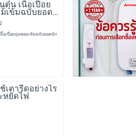
ูตุ๋น เนื้อเปื่อย
อมเข้มฉบับยอด
น
62
 เนื้อเปื่อยนุ่มหอมเข้มฉบับยอดนัก
ีใช้เตารีดอย่างไร
ะหยัดไฟ