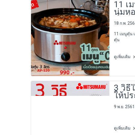
11 เมน
นุ่มห
นักตุ๋
18 ก.พ. 25
11 เมนูตุ๋น
ตุ๋น
ดูเพิ่มเติม
3 วิธ
ให้ปร
9 พ.ย. 2561
ดูเพิ่มเติม