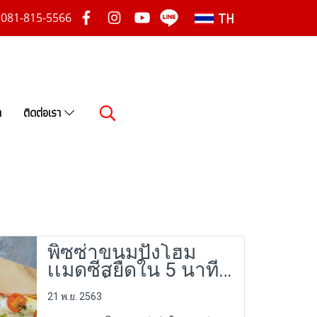
TH
081-815-5566
า
ติดต่อเรา
พิซซ่าขนมปังโฮม
เเมดซีสยืดใน 5 นาที
เเค่ 2 ขั้นตอนง่ายๆ!
21 พ.ย. 2563