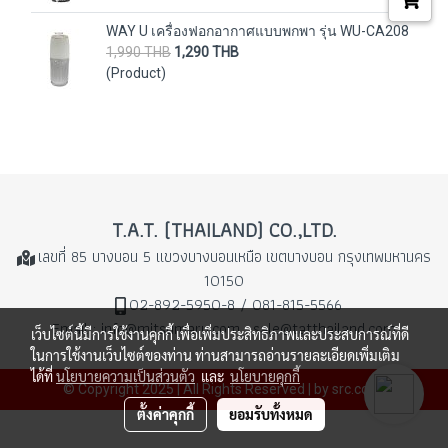
WAY U เครื่องฟอกอากาศแบบพกพา รุ่น WU-CA208
1,990 THB
1,290 THB
(Product)
T.A.T. (THAILAND) CO.,LTD.
เลขที่ 85 บางบอน 5 แขวงบางบอนเหนือ
เขตบางบอน กรุงเทพมหานคร
10150
02-892-5950-8 / 081-815-5566
Email : info@mitsumaru.com , sale@tatthailand.com
เว็บไซต์นี้มีการใช้งานคุกกี้ เพื่อเพิ่มประสิทธิภาพและประสบการณ์ที่ดี
ในการใช้งานเว็บไซต์ของท่าน ท่านสามารถอ่านรายละเอียดเพิ่มเติม
ได้ที่
นโยบายความเป็นส่วนตัว
และ
นโยบายคุกกี้
© Copyright 2025 | All Rights Reserved | by src.co.th
ตั้งค่าคุกกี้
ยอมรับทั้งหมด