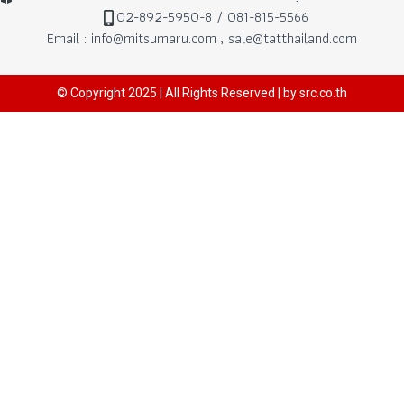
02-892-5950-8 / 081-815-5566
Email : info@mitsumaru.com , sale@tatthailand.com
© Copyright 2025 | All Rights Reserved | by src.co.th