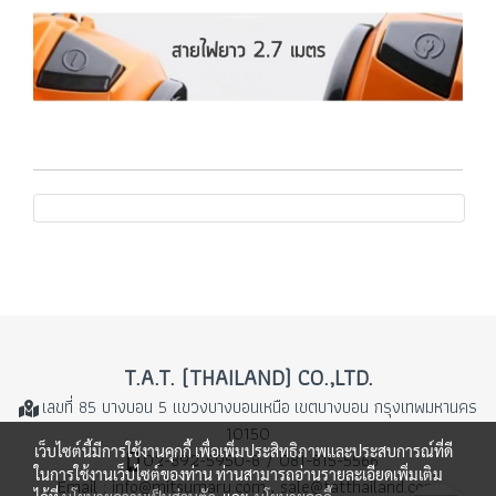
T.A.T. (THAILAND) CO.,LTD.
เลขที่ 85 บางบอน 5 แขวงบางบอนเหนือ
เขตบางบอน กรุงเทพมหานคร
10150
เว็บไซต์นี้มีการใช้งานคุกกี้ เพื่อเพิ่มประสิทธิภาพและประสบการณ์ที่ดี
02-892-5950-8 / 081-815-5566
ในการใช้งานเว็บไซต์ของท่าน ท่านสามารถอ่านรายละเอียดเพิ่มเติม
Email : info@mitsumaru.com , sale@tatthailand.com