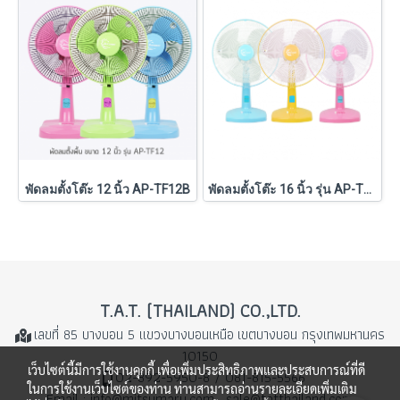
พัดลมตั้งโต๊ะ 12 นิ้ว AP-TF12B
พัดลมตั้งโต๊ะ 16 นิ้ว รุ่น AP-TF1169
T.A.T. (THAILAND) CO.,LTD.
เลขที่ 85 บางบอน 5 แขวงบางบอนเหนือ
เขตบางบอน กรุงเทพมหานคร
10150
เว็บไซต์นี้มีการใช้งานคุกกี้ เพื่อเพิ่มประสิทธิภาพและประสบการณ์ที่ดี
02-892-5950-8 / 081-815-5566
ในการใช้งานเว็บไซต์ของท่าน ท่านสามารถอ่านรายละเอียดเพิ่มเติม
Email : info@mitsumaru.com , sale@tatthailand.com