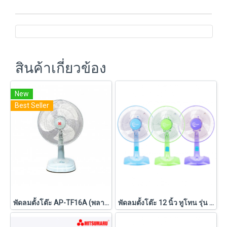
สินค้าเกี่ยวข้อง
New
Best Seller
พัดลมตั้งโต๊ะ AP-TF16A (พลาสเทล)
พัดลมตั้งโต๊ะ 12 นิ้ว ทูโทน รุ่น AP-TF12 ทูโทน