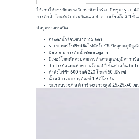
ใช้งานได้สารพัดอย่างกับกระติกน้ำร้อน มิตซูมารู รุ
กระติกน้ำร้อนยังรับประกันแผ่น ทำความร้อนถึง 3 ปี ชิ้นส
ข้อมูลทางเทคนิค
กระติกน้ำร้อนขนาด 2.5 ลิตร
ระบบเทอร์โมฟิวส์ตัดไฟอัตโนมัติเมื่ออุณหภูมิสูงผ
มีสเกลบอกระดับน้ำชัดเจนดูง่าย
มีเทอร์โมสตัทควบคุมการทำงานอุณหภูมิความร้
รับประกันแผ่นทำความร้อน 3 ปี ชิ้นส่วนอื่นรับประ
กำลังไฟฟ้า 600 วัตต์ 220 โวลท์ 50 เฮิรตซ์
น้ำหนักรวมบรรจุภัณฑ์ 1.9 กิโลกรัม
ขนาดบรรจุภัณฑ์ (กว้างxยาวxสูง) 25x25x40 เซ