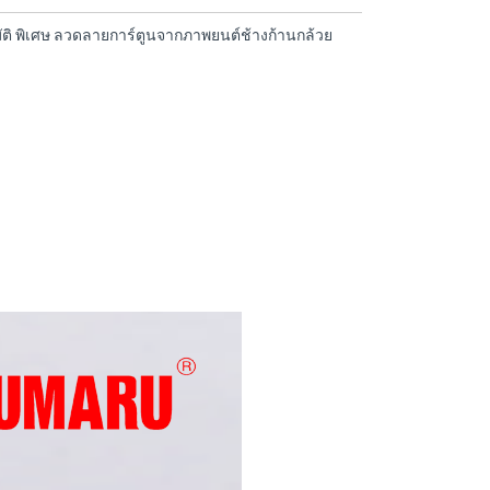
ัติ พิเศษ ลวดลายการ์ตูนจากภาพยนต์ช้างก้านกล้วย