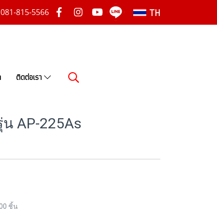
TH
081-815-5566
า
ติดต่อเรา
รุ่น AP-225As
00 ชิ้น