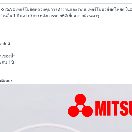
่น AP-225A มีเทอร์โมสตัทควบคุมการทำงานและระบบเทอร์โมฟิวส์ตัดไฟอัตโนม
่วนอื่น 1 ปี และบริการหลังการขายที่ดีเยี่ยม จากมิตซูมารู
ิดปกติ
อนของน้ำ
กัน 1 ปี
นติเมตร