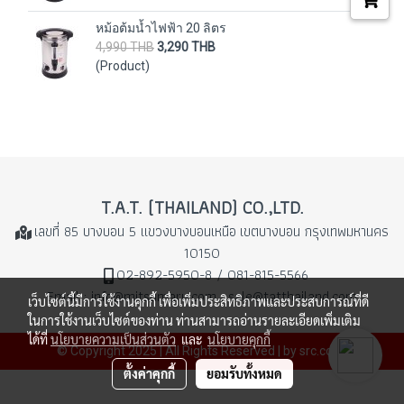
หม้อต้มน้ำไฟฟ้า 20 ลิตร
4,990 THB
3,290 THB
(Product)
T.A.T. (THAILAND) CO.,LTD.
เลขที่ 85 บางบอน 5 แขวงบางบอนเหนือ
เขตบางบอน กรุงเทพมหานคร
10150
02-892-5950-8 / 081-815-5566
Email : info@mitsumaru.com , sale@tatthailand.com
เว็บไซต์นี้มีการใช้งานคุกกี้ เพื่อเพิ่มประสิทธิภาพและประสบการณ์ที่ดี
ในการใช้งานเว็บไซต์ของท่าน ท่านสามารถอ่านรายละเอียดเพิ่มเติม
ได้ที่
นโยบายความเป็นส่วนตัว
และ
นโยบายคุกกี้
© Copyright 2025 | All Rights Reserved | by src.co.th
ตั้งค่าคุกกี้
ยอมรับทั้งหมด