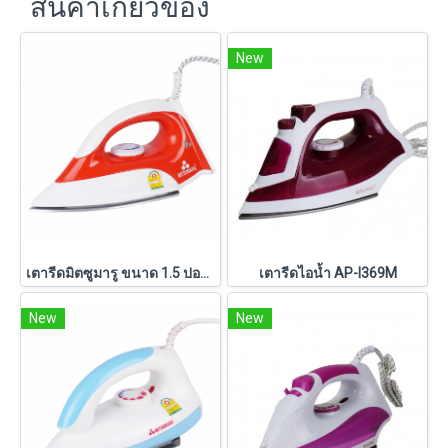
สินค้าเกี่ยวข้อง
New
เตารีดมิตซูมารู ขนาด 1.5 ปอนด์ รุ่น AP-I11
เตารีดไอน้ำ AP-I369M
New
New