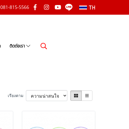
TH
081-815-5566
า
ติดต่อเรา
เรียงตาม