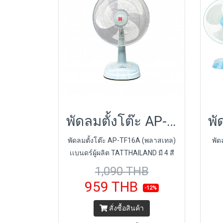
พัดลมตั้งโต๊ะ AP-TF16A (พลาสเทล)
พัดลมตั้งโต๊ะ AP-TF16A (พลาสเทล)
พัด
เเบนดร์ผู้ผลิต TATTHAILAND มี 4 สี
ให้เลือก
1,090 THB
959 THB
-12%
สั่งซื้อสินค้า