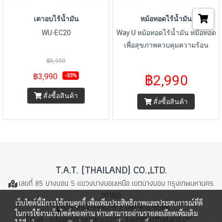
เตาอบไร้น้ำมัน
หม้อทอดไร้น้ำมัน
WU-EC20
Way U หม้อทอดไร้น้ำมัน หม้อทอด
เพื่อสุขภาพควบคุมความร้อน
ขนาด 6 ลิตร รุ่น WU-AF75 / รับ
฿5,990
ประกัน 2 ปี พร้อมมี มอก.
฿3,990
฿2,990
-33%
สั่งซื้อสินค้า
สั่งซื้อสินค้า
T.A.T. (THAILAND) CO.,LTD.
เลขที่ 85 บางบอน 5 แขวงบางบอนเหนือ
เขตบางบอน กรุงเทพมหานคร
10150
เว็บไซต์นี้มีการใช้งานคุกกี้ เพื่อเพิ่มประสิทธิภาพและประสบการณ์ที่ดี
02-892-5950-8 / 081-815-5566
ในการใช้งานเว็บไซต์ของท่าน ท่านสามารถอ่านรายละเอียดเพิ่มเติม
Email : info@mitsumaru.com , sale@tatthailand.com