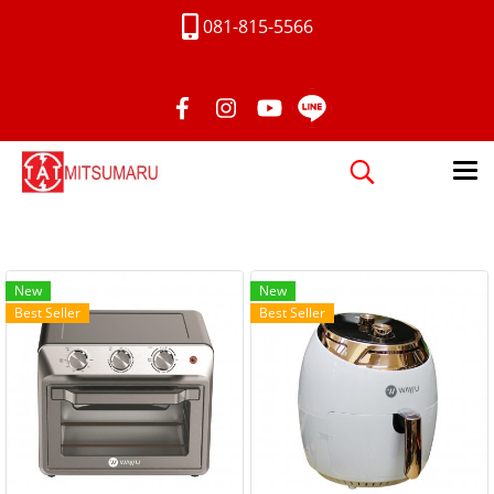
081-815-5566
New
New
Best Seller
Best Seller